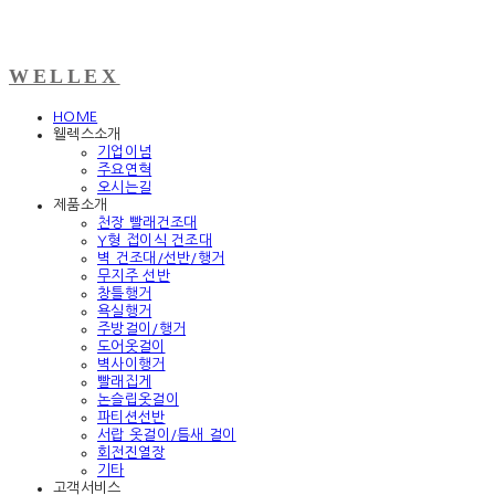
WELLEX
HOME
웰렉스소개
기업이념
주요연혁
오시는길
제품소개
천장 빨래건조대
Y형 접이식 건조대
벽 건조대/선반/행거
무지주 선반
창틀행거
욕실행거
주방걸이/행거
도어옷걸이
벽사이행거
빨래집게
논슬립옷걸이
파티션선반
서랍 옷걸이/틈새 걸이
회전진열장
기타
고객서비스