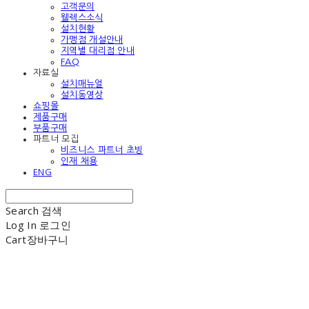
고객문의
웰렉스소식
설치현황
가맹점 개설안내
지역별 대리점 안내
FAQ
자료실
설치매뉴얼
설치동영상
쇼핑몰
제품구매
부품구매
파트너 모집
비즈니스 파트너 초빙
인재 채용
ENG
Search
검색
Log In
로그인
Cart
장바구니