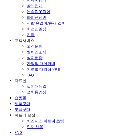
벽사이행거
빨래집게
논슬립옷걸이
파티션선반
서랍 옷걸이/틈새 걸이
회전진열장
기타
고객서비스
고객문의
웰렉스소식
설치현황
가맹점 개설안내
지역별 대리점 안내
FAQ
자료실
설치매뉴얼
설치동영상
쇼핑몰
제품구매
부품구매
파트너 모집
비즈니스 파트너 초빙
인재 채용
ENG