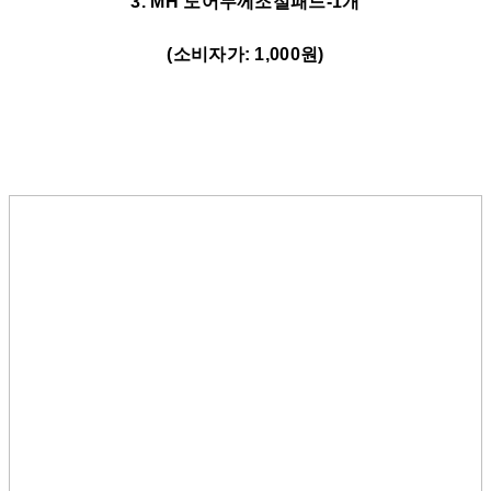
3. MH 도어두께조절패드-1개
(소비자가: 1,000
원)