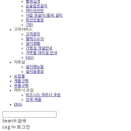
빨래집게
논슬립옷걸이
파티션선반
서랍 옷걸이/틈새 걸이
회전진열장
기타
고객서비스
고객문의
웰렉스소식
설치현황
가맹점 개설안내
지역별 대리점 안내
FAQ
자료실
설치매뉴얼
설치동영상
쇼핑몰
제품구매
부품구매
파트너 모집
비즈니스 파트너 초빙
인재 채용
ENG
Search
검색
Log In
로그인