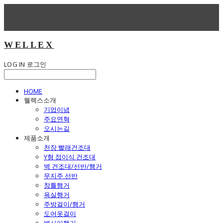
WELLEX
LOG IN
로그인
HOME
웰렉스소개
기업이념
주요연혁
오시는길
제품소개
천장 빨래건조대
Y형 접이식 건조대
벽 건조대/선반/행거
무지주 선반
창틀행거
욕실행거
주방걸이/행거
도어옷걸이