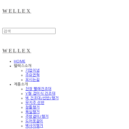
WELLEX
WELLEX
HOME
웰렉스소개
기업이념
주요연혁
오시는길
제품소개
천장 빨래건조대
Y형 접이식 건조대
벽 건조대/선반/행거
무지주 선반
창틀행거
욕실행거
주방걸이/행거
도어옷걸이
벽사이행거