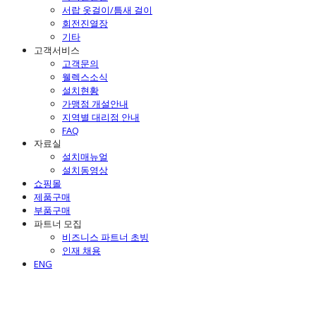
서랍 옷걸이/틈새 걸이
회전진열장
기타
고객서비스
고객문의
웰렉스소식
설치현황
가맹점 개설안내
지역별 대리점 안내
FAQ
자료실
설치매뉴얼
설치동영상
쇼핑몰
제품구매
부품구매
파트너 모집
비즈니스 파트너 초빙
인재 채용
ENG