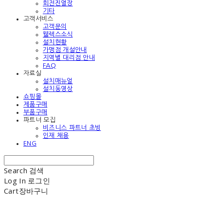
회전진열장
기타
고객서비스
고객문의
웰렉스소식
설치현황
가맹점 개설안내
지역별 대리점 안내
FAQ
자료실
설치매뉴얼
설치동영상
쇼핑몰
제품구매
부품구매
파트너 모집
비즈니스 파트너 초빙
인재 채용
ENG
Search
검색
Log In
로그인
Cart
장바구니