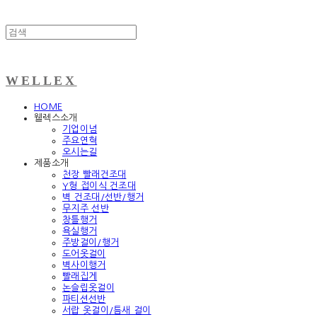
WELLEX
HOME
웰렉스소개
기업이념
주요연혁
오시는길
제품소개
천장 빨래건조대
Y형 접이식 건조대
벽 건조대/선반/행거
무지주 선반
창틀행거
욕실행거
주방걸이/행거
도어옷걸이
벽사이행거
빨래집게
논슬립옷걸이
파티션선반
서랍 옷걸이/틈새 걸이