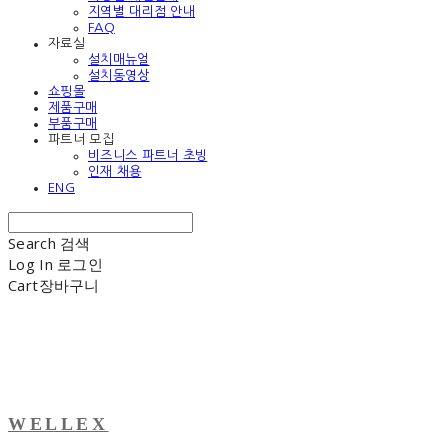
지역별 대리점 안내
FAQ
자료실
설치매뉴얼
설치동영상
쇼핑몰
제품구매
부품구매
파트너 모집
비즈니스 파트너 초빙
인재 채용
ENG
Search
검색
Log In
로그인
Cart
장바구니
WELLEX