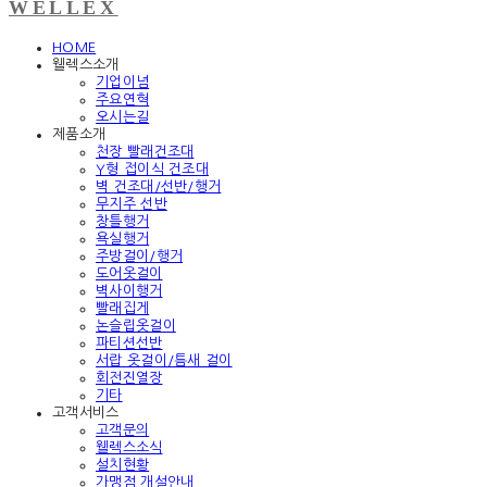
WELLEX
HOME
웰렉스소개
기업이념
주요연혁
오시는길
제품소개
천장 빨래건조대
Y형 접이식 건조대
벽 건조대/선반/행거
무지주 선반
창틀행거
욕실행거
주방걸이/행거
도어옷걸이
벽사이행거
빨래집게
논슬립옷걸이
파티션선반
서랍 옷걸이/틈새 걸이
회전진열장
기타
고객서비스
고객문의
웰렉스소식
설치현황
가맹점 개설안내