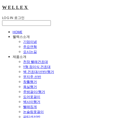
WELLEX
LOG IN
로그인
HOME
웰렉스소개
기업이념
주요연혁
오시는길
제품소개
천장 빨래건조대
Y형 접이식 건조대
벽 건조대/선반/행거
무지주 선반
창틀행거
욕실행거
주방걸이/행거
도어옷걸이
벽사이행거
빨래집게
논슬립옷걸이
파티션선반