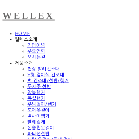
WELLEX
HOME
웰렉스소개
기업이념
주요연혁
오시는길
제품소개
천장 빨래건조대
Y형 접이식 건조대
벽 건조대/선반/행거
무지주 선반
창틀행거
욕실행거
주방걸이/행거
도어옷걸이
벽사이행거
빨래집게
논슬립옷걸이
파티션선반