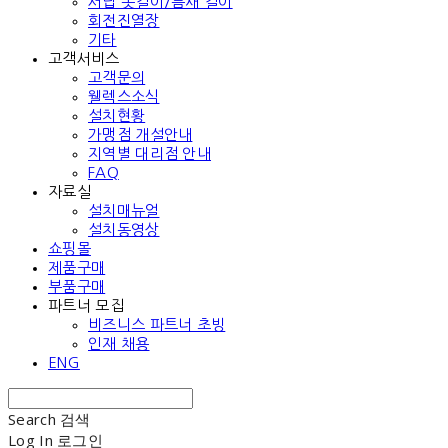
서랍 옷걸이/틈새 걸이
회전진열장
기타
고객서비스
고객문의
웰렉스소식
설치현황
가맹점 개설안내
지역별 대리점 안내
FAQ
자료실
설치매뉴얼
설치동영상
쇼핑몰
제품구매
부품구매
파트너 모집
비즈니스 파트너 초빙
인재 채용
ENG
Search
검색
Log In
로그인