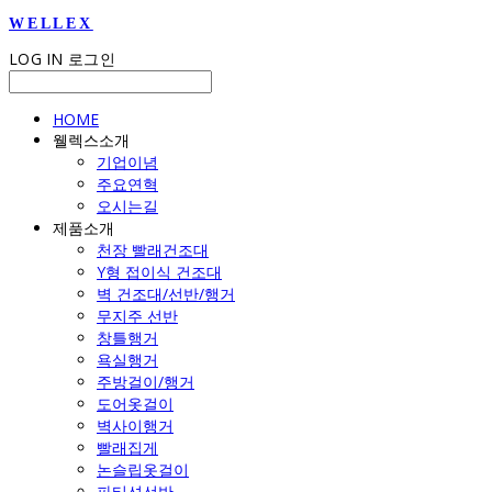
WELLEX
LOG IN
로그인
HOME
웰렉스소개
기업이념
주요연혁
오시는길
제품소개
천장 빨래건조대
Y형 접이식 건조대
벽 건조대/선반/행거
무지주 선반
창틀행거
욕실행거
주방걸이/행거
도어옷걸이
벽사이행거
빨래집게
논슬립옷걸이
파티션선반