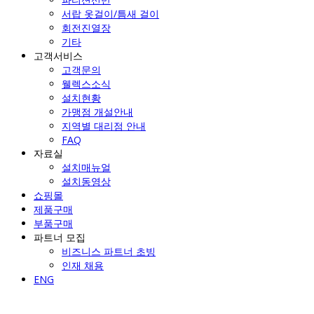
서랍 옷걸이/틈새 걸이
회전진열장
기타
고객서비스
고객문의
웰렉스소식
설치현황
가맹점 개설안내
지역별 대리점 안내
FAQ
자료실
설치매뉴얼
설치동영상
쇼핑몰
제품구매
부품구매
파트너 모집
비즈니스 파트너 초빙
인재 채용
ENG