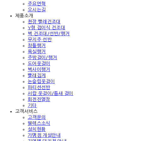
주요연혁
오시는길
제품소개
천장 빨래건조대
Y형 접이식 건조대
벽 건조대/선반/행거
무지주 선반
창틀행거
욕실행거
주방걸이/행거
도어옷걸이
벽사이행거
빨래집게
논슬립옷걸이
파티션선반
서랍 옷걸이/틈새 걸이
회전진열장
기타
고객서비스
고객문의
웰렉스소식
설치현황
가맹점 개설안내